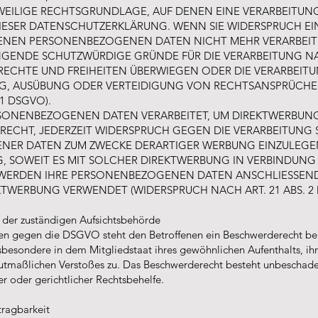
EWEILIGE RECHTSGRUNDLAGE, AUF DENEN EINE VERARBEITUN
IESER DATENSCHUTZERKLÄRUNG. WENN SIE WIDERSPRUCH E
FENEN PERSONENBEZOGENEN DATEN NICHT MEHR VERARBEITEN
GENDE SCHUTZWÜRDIGE GRÜNDE FÜR DIE VERARBEITUNG NA
 RECHTE UND FREIHEITEN ÜBERWIEGEN ODER DIE VERARBEIT
, AUSÜBUNG ODER VERTEIDIGUNG VON RECHTSANSPRÜCHE
 1 DSGVO).
SONENBEZOGENEN DATEN VERARBEITET, UM DIREKTWERBUNG 
 RECHT, JEDERZEIT WIDERSPRUCH GEGEN DIE VERARBEITUNG 
ER DATEN ZUM ZWECKE DERARTIGER WERBUNG EINZULEGEN;
G, SOWEIT ES MIT SOLCHER DIREKTWERBUNG IN VERBINDUNG 
WERDEN IHRE PERSONENBEZOGENEN DATEN ANSCHLIESSEND
TWERBUNG VERWENDET (WIDERSPRUCH NACH ART. 21 ABS. 2 
 der zuständigen Aufsichtsbehörde
ßen gegen die DSGVO steht den Betroffenen ein Beschwerderecht bei
sbesondere in dem Mitgliedstaat ihres gewöhnlichen Aufenthalts, ihr
utmaßlichen Verstoßes zu. Das Beschwerderecht besteht unbeschade
er oder gerichtlicher Rechtsbehelfe.
tragbarkeit