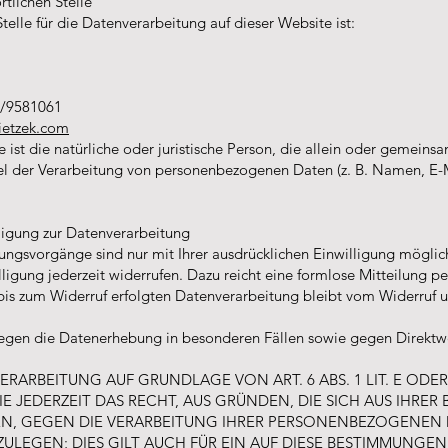
tlichen Stelle
telle für die Datenverarbeitung auf dieser Website ist:
1/9581061
fietzek.com
e ist die natürliche oder juristische Person, die allein oder gemein
el der Verarbeitung von personenbezogenen Daten (z. B. Namen, E-M
lligung zur Datenverarbeitung
ungsvorgänge sind nur mit Ihrer ausdrücklichen Einwilligung möglic
illigung jederzeit widerrufen. Dazu reicht eine formlose Mitteilung p
is zum Widerruf erfolgten Datenverarbeitung bleibt vom Widerruf u
egen die Datenerhebung in besonderen Fällen sowie gegen Direktwe
RARBEITUNG AUF GRUNDLAGE VON ART. 6 ABS. 1 LIT. E ODE
IE JEDERZEIT DAS RECHT, AUS GRÜNDEN, DIE SICH AUS IHRE
EN, GEGEN DIE VERARBEITUNG IHRER PERSONENBEZOGENEN
ULEGEN; DIES GILT AUCH FÜR EIN AUF DIESE BESTIMMUNGE