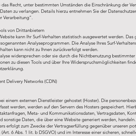
das Recht, unter bestimmten Umständen die Einschränkung der Vera
aten zu verlangen. Details hierzu entnehmen Sie der Datenschutzer
r Verarbeitung“.
ols von Drittanbietern
ebsite kann Ihr Surf-Verhalten statistisch ausgewertet werden. Das 
sogenannten Analyseprogrammen. Die Analyse Ihres Surf-Verhaltens 
halten kann nicht zu Ihnen zurückverfolgt werden.
alyse widersprechen oder sie durch die Nichtbenutzung bestimmter 
tionen zu diesen Tools und über Ihre Widerspruchsmöglichkeiten finde
tzerklärung.
ent Delivery Networks (CDN)
ei einem externen Dienstleister gehostet (Hoster). Die personenbe
fasst werden, werden auf den Servern des Hosters gespeichert. Hierbe
taktanfragen, Meta- und Kommunikationsdaten, Vertragsdaten, Kon
d sonstige Daten, die über eine Website generiert werden, handeln.
ers erfolgt zum Zwecke der Vertragserfüllung gegenüber unseren pot
Art. 6 Abs. 1 lit. b DSGVO) und im Interesse einer sicheren, schnell