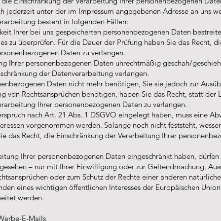
 die Einschränkung der Verarbeitung Ihrer personenbezogenen Date
ich jederzeit unter der im Impressum angegebenen Adresse an uns w
rarbeitung besteht in folgenden Fällen:
keit Ihrer bei uns gespeicherten personenbezogenen Daten bestreite
ies zu überprüfen. Für die Dauer der Prüfung haben Sie das Recht, d
personenbezogenen Daten zu verlangen.
ng Ihrer personenbezogenen Daten unrechtmäßig geschah/geschieht,
nschränkung der Datenverarbeitung verlangen.
nenbezogenen Daten nicht mehr benötigen, Sie sie jedoch zur Ausüb
 von Rechtsansprüchen benötigen, haben Sie das Recht, statt der 
erarbeitung Ihrer personenbezogenen Daten zu verlangen.
rspruch nach Art. 21 Abs. 1 DSGVO eingelegt haben, muss eine A
teressen vorgenommen werden. Solange noch nicht feststeht, wessen
ie das Recht, die Einschränkung der Verarbeitung Ihrer personenbe
eitung Ihrer personenbezogenen Daten eingeschränkt haben, dürfen
bgesehen – nur mit Ihrer Einwilligung oder zur Geltendmachung, Au
htsansprüchen oder zum Schutz der Rechte einer anderen natürlichen
den eines wichtigen öffentlichen Interesses der Europäischen Union
beitet werden.
Werbe-E-Mails