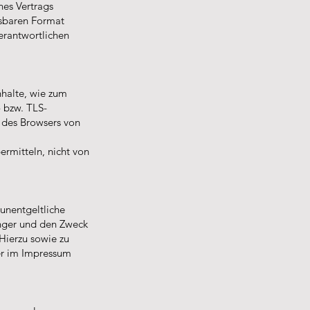
nes Vertrags
esbaren Format
erantwortlichen
nhalte, wie zum
- bzw. TLS-
e des Browsers von
ermitteln, nicht von
unentgeltliche
nger und den Zweck
Hierzu sowie zu
er im Impressum