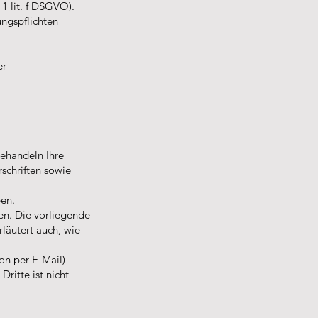
1 lit. f DSGVO).
ungspflichten
er
behandeln Ihre
schriften sowie
en.
en. Die vorliegende
rläutert auch, wie
on per E-Mail)
ritte ist nicht