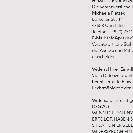
Hinweis zur verantwor
Die verantwortliche S
Michaela Fietzek
Borkener Str. 141
48653 Coesfeld
Telefon: +49 (0) 254
E-Mail:
info@praxis-
Verantwortliche Stell
die Zwecke und Mitt
entscheidet.
Widerruf Ihrer Einwi
Viele Datenverarbeit
bereits erteilte Einw
Rechtmäßigkeit der b
Widerspruchsrecht g
DSGVO)
WENN DIE DATENVE
ERFOLGT, HABEN S
SITUATION ERGEB
WIDERSPRUCH EINZ