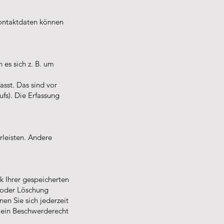
Kontaktdaten können
 es sich z. B. um
sst. Das sind vor
ufs). Die Erfassung
rleisten. Andere
k Ihrer gespeicherten
 oder Löschung
en Sie sich jederzeit
 ein Beschwerderecht