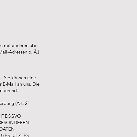
sam mit anderen über
ail-Adressen o. Ä.)
h. Sie können eine
er E-Mail an uns. Die
nberührt.
rbung (Art. 21
R F DSGVO
R BESONDEREN
 DATEN
N GESTÜTZTES